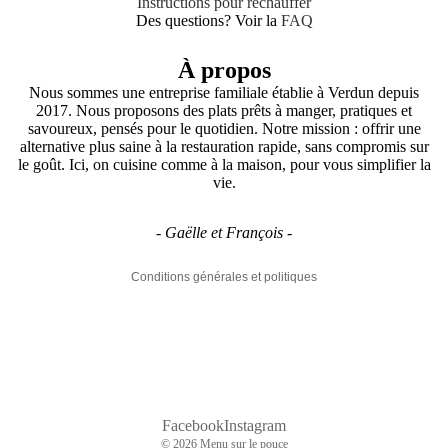
Instructions pour réchauffer
Des questions? Voir la
FAQ
À propos
Nous sommes une entreprise familiale établie à Verdun depuis
2017. Nous proposons des plats prêts à manger, pratiques et
savoureux, pensés pour le quotidien. Notre mission : offrir une
alternative plus saine à la restauration rapide, sans compromis sur
Politique de confidentialité
le goût. Ici, on cuisine comme à la maison, pour vous simplifier la
vie.
Coordonnées
Politique de remboursement
- Gaëlle et François -
Conditions d’utilisation
Conditions générales et politiques
Facebook
Instagram
© 2026
Menu sur le pouce