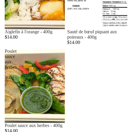
Aiglefin à l'orange - 400g
Sauté de bœuf piquant aux
$14.00
poireaux - 400g
$14.00
Poulet
sauce
aux
herbes
-
400g
Poulet sauce aux herbes - 400g
$14.00