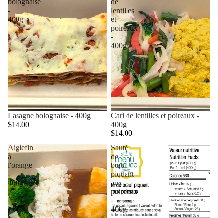
bolognaise
de
-
lentilles
400g
et
poireaux
-
400g
Lasagne bolognaise - 400g
Cari de lentilles et poireaux -
$14.00
400g
$14.00
Aiglefin
Sauté
à
de
l'orange
bœuf
-
piquant
400g
aux
poireaux
-
400g